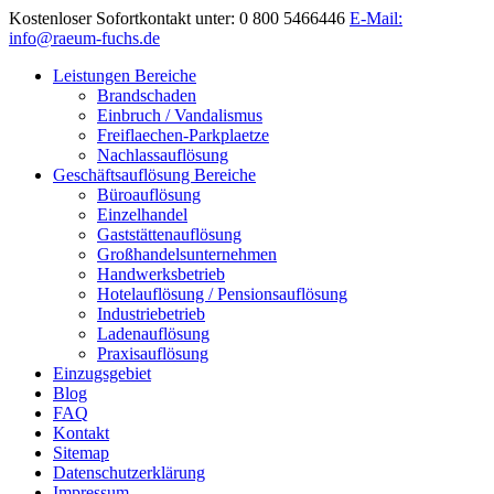
Kostenloser Sofortkontakt unter: 0 800 5466446
E-Mail:
info@raeum-fuchs.de
Leistungen Bereiche
Brandschaden
Einbruch / Vandalismus
Freiflaechen-Parkplaetze
Nachlassauflösung
Geschäftsauflösung Bereiche
Büroauflösung
Einzelhandel
Gaststättenauflösung
Großhandelsunternehmen
Handwerksbetrieb
Hotelauflösung / Pensionsauflösung
Industriebetrieb
Ladenauflösung
Praxisauflösung
Einzugsgebiet
Blog
FAQ
Kontakt
Sitemap
Datenschutzerklärung
Impressum