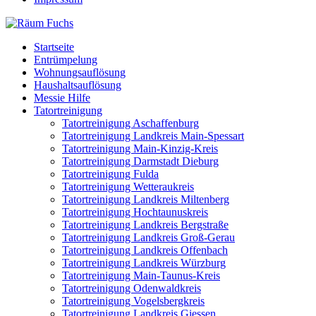
Startseite
Entrümpelung
Wohnungsauflösung
Haushaltsauflösung
Messie Hilfe
Tatortreinigung
Tatortreinigung Aschaffenburg
Tatortreinigung Landkreis Main-Spessart
Tatortreinigung Main-Kinzig-Kreis
Tatortreinigung Darmstadt Dieburg
Tatortreinigung Fulda
Tatortreinigung Wetteraukreis
Tatortreinigung Landkreis Miltenberg
Tatortreinigung Hochtaunuskreis
Tatortreinigung Landkreis Bergstraße
Tatortreinigung Landkreis Groß-Gerau
Tatortreinigung Landkreis Offenbach
Tatortreinigung Landkreis Würzburg
Tatortreinigung Main-Taunus-Kreis
Tatortreinigung Odenwaldkreis
Tatortreinigung Vogelsbergkreis
Tatortreinigung Landkreis Giessen