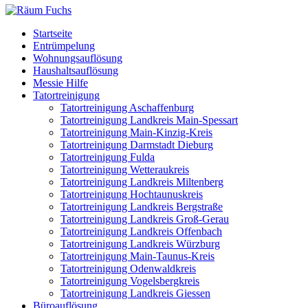
Startseite
Entrümpelung
Wohnungsauflösung
Haushaltsauflösung
Messie Hilfe
Tatortreinigung
Tatortreinigung Aschaffenburg
Tatortreinigung Landkreis Main-Spessart
Tatortreinigung Main-Kinzig-Kreis
Tatortreinigung Darmstadt Dieburg
Tatortreinigung Fulda
Tatortreinigung Wetteraukreis
Tatortreinigung Landkreis Miltenberg
Tatortreinigung Hochtaunuskreis
Tatortreinigung Landkreis Bergstraße
Tatortreinigung Landkreis Groß-Gerau
Tatortreinigung Landkreis Offenbach
Tatortreinigung Landkreis Würzburg
Tatortreinigung Main-Taunus-Kreis
Tatortreinigung Odenwaldkreis
Tatortreinigung Vogelsbergkreis
Tatortreinigung Landkreis Giessen
Büroauflösung