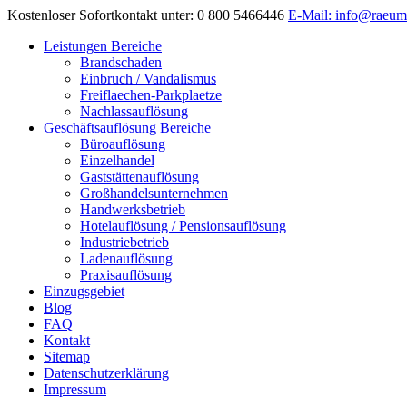
Kostenloser Sofortkontakt unter: 0 800 5466446
E-Mail: info@raeum
Leistungen Bereiche
Brandschaden
Einbruch / Vandalismus
Freiflaechen-Parkplaetze
Nachlassauflösung
Geschäftsauflösung Bereiche
Büroauflösung
Einzelhandel
Gaststättenauflösung
Großhandelsunternehmen
Handwerksbetrieb
Hotelauflösung / Pensionsauflösung
Industriebetrieb
Ladenauflösung
Praxisauflösung
Einzugsgebiet
Blog
FAQ
Kontakt
Sitemap
Datenschutzerklärung
Impressum